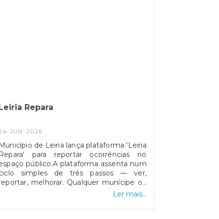
Leiria Repara
24-JUN-2026
Município de Leiria lança plataforma 'Leiria
Repara' para reportar ocorrências no
espaço público.A plataforma assenta num
ciclo simples de três passos — ver,
reportar, melhorar. Qualquer munícipe ou
turista pode marcar no mapa o local exato
Ler mais...
da ocorrência, indicar o tipo de problema,
anexar fotografias ou documentos e