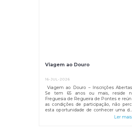
Viagem ao Douro
16-JUL-2026
Viagem ao Douro – Inscrições Abertas
Se tem 65 anos ou mais, reside n
Freguesia de Regueira de Pontes e reú
as condições de participação, não per
esta oportunidade de conhecer uma da
mais belas regiões de Portugal. Inscriçõ
Ler mais.
de 16 a 31 de julho, na Junta de Freguesi
Uma experiência gratuita, repleta d