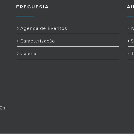
FREGUESIA
A
a
Agenda de Eventos
N
Caracterização
S
Galeria
T
6h-