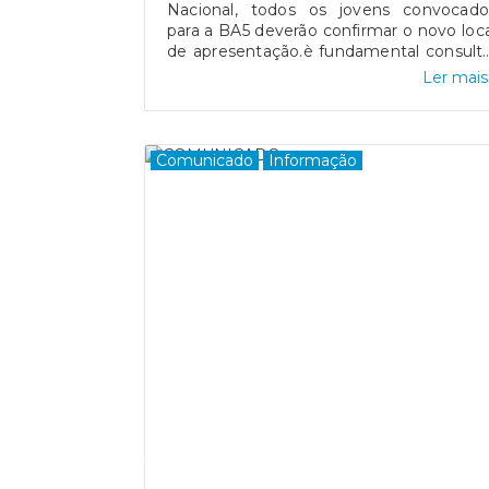
Nacional, todos os jovens convocado
para a BA5 deverão confirmar o novo loca
de apresentação.è fundamental consult
o portal bud.gov.pt para confirmar o loc
Ler mais.
exato e evitar deslocaçõe
desnecessárias.
Comunicado
Informação