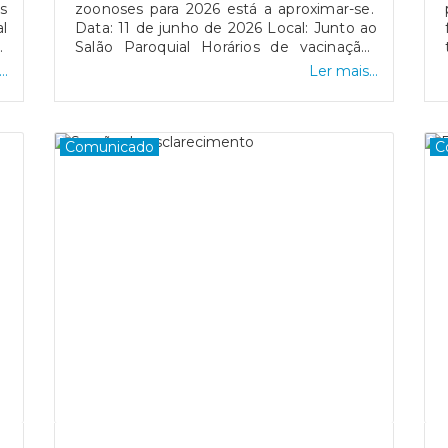
s
zoonoses para 2026 está a aproximar-se.
l
Data: 11 de junho de 2026 Local: Junto ao
ar
Salão Paroquial Horários de vacinação:
al
9:30Proteja o seu amigo de quatro patas
..
Ler mais...
s
Comunicado
C