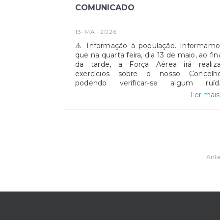
COMUNICADO
13-MAI-2026
⚠️ Informação à população. Informamo
que na quarta feira, dia 13 de maio, ao fin
da tarde, a Força Aérea irá realiza
exercícios sobre o nosso Concelho
podendo verificar-se algum ruíd
associado às operações.Solicita-se 
Ler mais.
população que encare esta situação co
normalidade. Agradecemos a
compreensão.
Ante