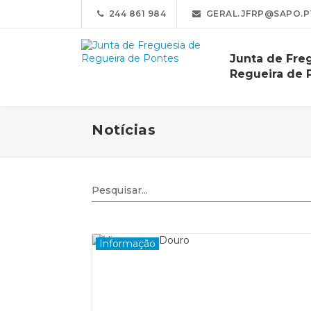
244 861 984
GERAL.JFRP@SAPO.P
Junta de Fre
Regueira de 
Notícias
Informação