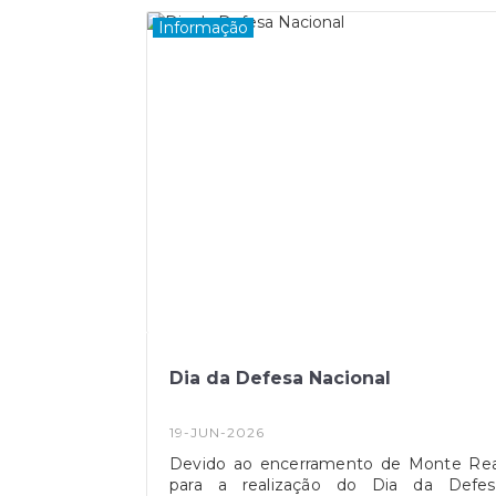
paisagens deslumbrantes, bo
gastronomia e momentos inesquecíveis
Informação
Esperamos por si!
Dia da Defesa Nacional
19-JUN-2026
Devido ao encerramento de Monte Rea
para a realização do Dia da Defes