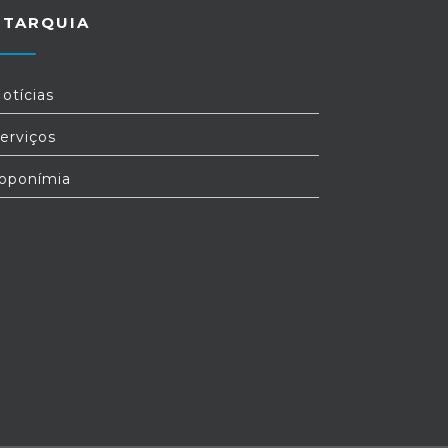
UTARQUIA
otícias
erviços
oponímia