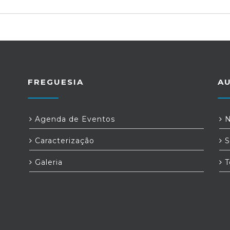
FREGUESIA
A
a
Agenda de Eventos
N
Caracterização
S
Galeria
T