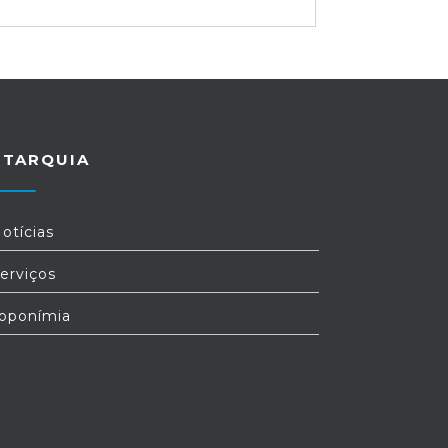
UTARQUIA
otícias
erviços
oponímia