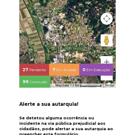
27
7
0
Pendente
Em Análise
Em Execução
99
Concluído
Map Data
Terms
1 km
Alerte a sua autarquia!
Se detetou alguma ocorrência ou
incidente na via pública prejudicial aos
cidadãos, pode alertar a sua autarquia ao
preencher este formulário.