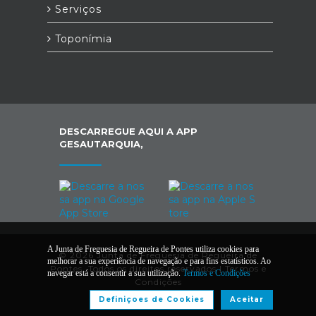
Serviços
Toponímia
DESCARREGUE AQUI A APP
GESAUTARQUIA,
A Junta de Freguesia de Regueira de Pontes utiliza cookies para
© 2026 Junta de Freguesia de Regueira de
melhorar a sua experiência de navegação e para fins estatísticos. Ao
Pontes. Todos os direitos reservados |
Termos e
navegar está a consentir a sua utilização.
Termos e Condições
Condições
Definiçoes de Cookies
Aceitar