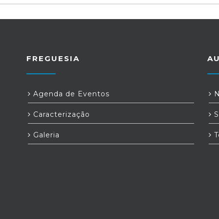
FREGUESIA
A
a
Agenda de Eventos
N
Caracterização
S
Galeria
T