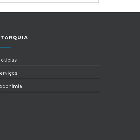
UTARQUIA
otícias
erviços
oponímia