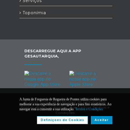
Serviços
Toponímia
DESCARREGUE AQUI A APP
GESAUTARQUIA,
A Junta de Freguesia de Regueira de Pontes utiliza cookies para
© 2026 Junta de Freguesia de Regueira de
melhorar a sua experiência de navegação e para fins estatísticos. Ao
Pontes. Todos os direitos reservados |
Termos e
navegar está a consentir a sua utilização.
Termos e Condições
Condições
Definiçoes de Cookies
Aceitar