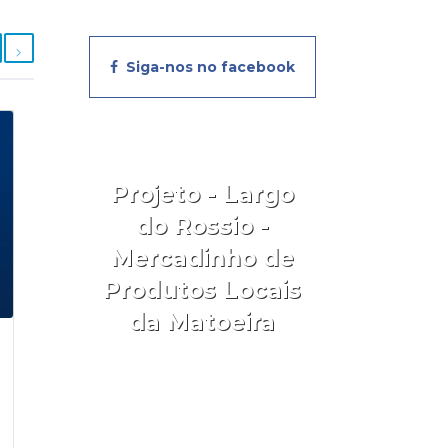
Siga-nos no facebook
Projeto - Largo
do Rossio -
Mercadinho de
Produtos Locais
da Matoeira
Aceder