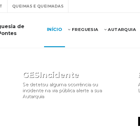
T
QUEIMAS E QUEIMADAS
guesia de
INÍCIO
FREGUESIA
AUTARQUIA
Pontes
GESIncidente
Se detetou alguma ocorrência ou
A
incidente na via pública alerte a sua
Autarquia
Participar