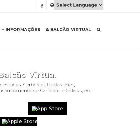
INFORMAÇÕES
BALCÃO VIRTUAL
Balcão Virtual
testados, Certidões, Declarações,
Licenciamento de Canídeos e Felinos, etc
Website