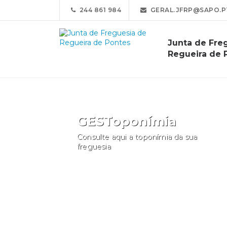
244 861 984
GERAL.JFRP@SAPO.P
Junta de Fre
Regueira de 
GESToponímia
Consulte aqui a toponímia da sua
freguesia
Consultar