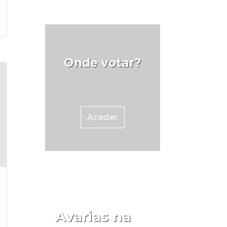
Onde votar?
Aceder
Avarias na