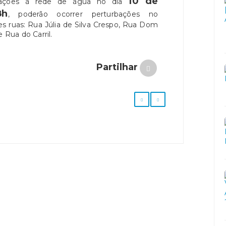
10 de
igações à rede de água no dia
8h
, poderão ocorrer perturbações no
s ruas: Rua Júlia de Silva Crespo, Rua Dom
 Rua do Carril.
Partilhar