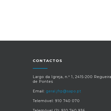
CONTACTOS
Largo da Igreja, n.º 1, 2415-200 Regueir
de Pontes
Email:
geral.jfrp@sapo.pt
Telemóvel: 910 740 070
Telemóvel (2): 910 740 936