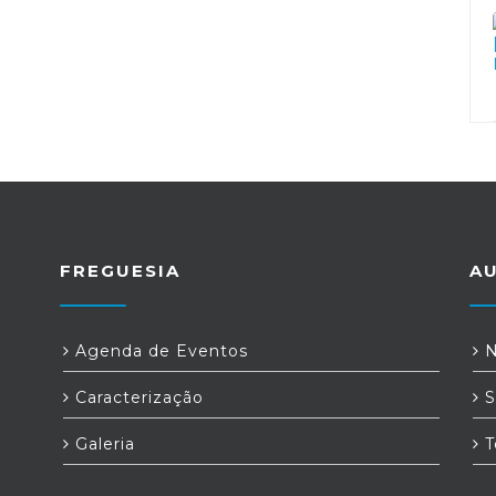
FREGUESIA
A
a
Agenda de Eventos
N
Caracterização
S
Galeria
T