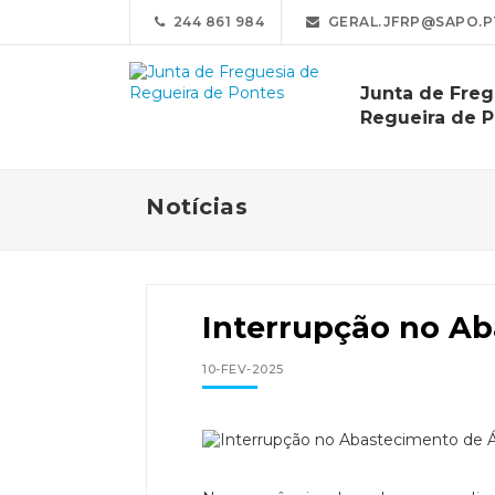
244 861 984
GERAL.JFRP@SAPO.P
Junta de Freg
Regueira de 
Notícias
Interrupção no A
10-FEV-2025